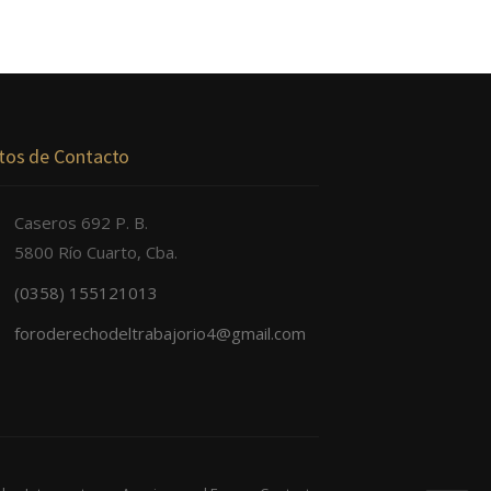
tos de Contacto
Caseros 692 P. B.
5800 Río Cuarto, Cba.
(0358) 155121013
foroderechodeltrabajorio4@gmail.com