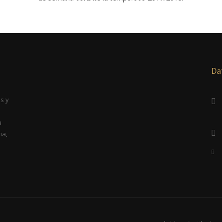
Da
s y
a
ia,