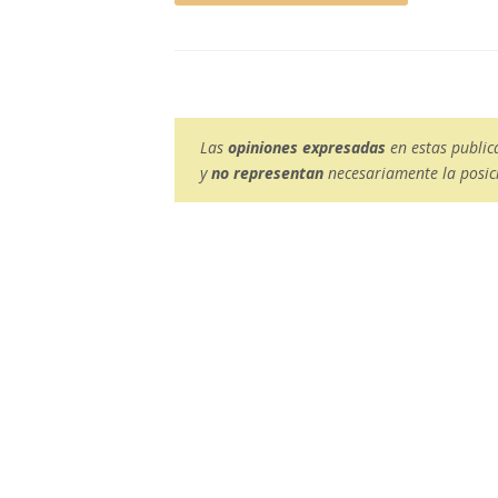
Las
opiniones expresadas
en estas public
y
no representan
necesariamente la posici