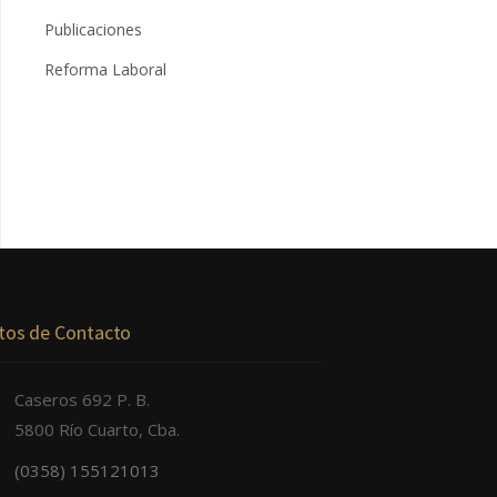
Publicaciones
Reforma Laboral
tos de Contacto
Caseros 692 P. B.
5800 Río Cuarto, Cba.
(0358) 155121013