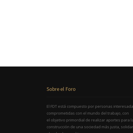
Sobre el Foro
El FDT está compuesto por personas interesada
comprometidas con el mundo del trabajo, con
el objetivo primordial de realizar aportes para l
construcción de una sociedad más justa, solidar